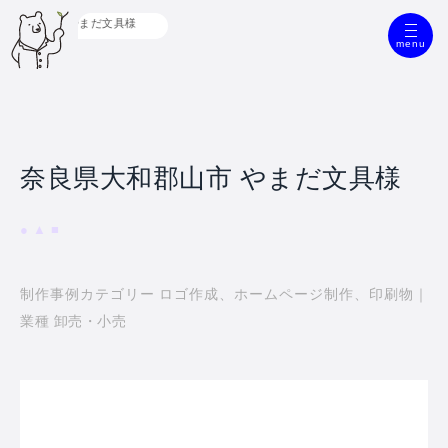
大和郡山市 やまだ文具様
menu
奈良県大和郡山市 やまだ文具様
制作事例カテゴリー ロゴ作成、ホームページ制作、印刷物｜
業種 卸売・小売