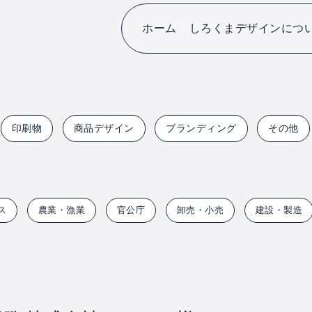
ホーム
しろくまデザインにつ
印刷物
商品デザイン
ブランディング
その他
ス
農業・漁業
官公庁
卸売・小売
建設・製造