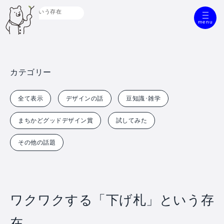
「下げ札」という存在
menu
カテゴリー
全て表示
デザインの話
豆知識･雑学
まちかどグッドデザイン賞
試してみた
その他の話題
ワクワクする「下げ札」という存
在